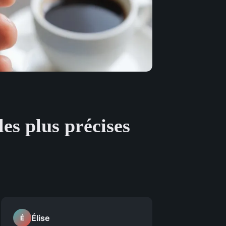
les plus précises
Élise
É