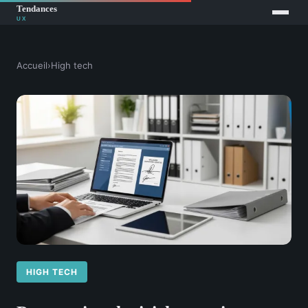
Accueil
›
High tech
HIGH TECH